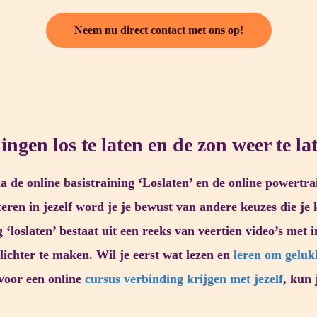
Neem nu direct contact met ons op!
ngen los te laten en de zon weer te la
ia de online basistraining ‘Loslaten’ en de online powertr
teren in jezelf word je je bewust van andere keuzes die j
loslaten’ bestaat uit een reeks van veertien video’s met 
 lichter te maken. Wil je eerst wat lezen en
leren om geluk
 Voor een online
cursus verbinding krijgen met jezelf
, kun 