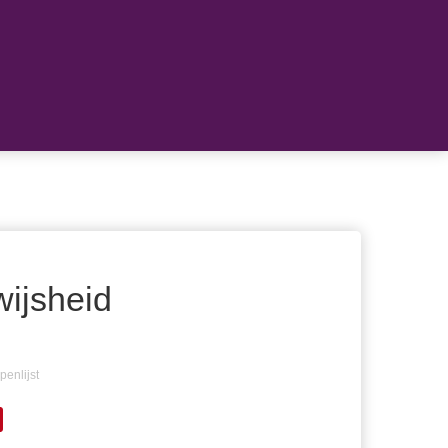
wijsheid
penlijst