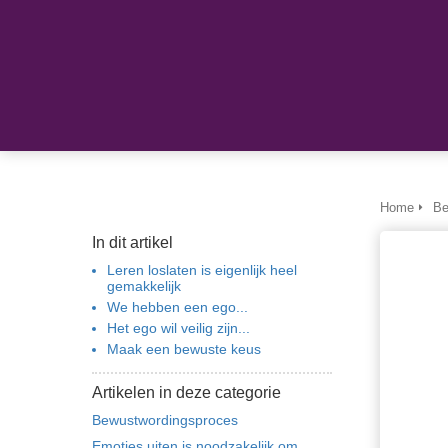
Home
Be
In dit artikel
Leren loslaten is eigenlijk heel
gemakkelijk
We hebben een ego...
Het ego wil veilig zijn...
Maak een bewuste keus
Artikelen in deze categorie
Bewustwordingsproces
Emoties uiten is noodzakelijk om